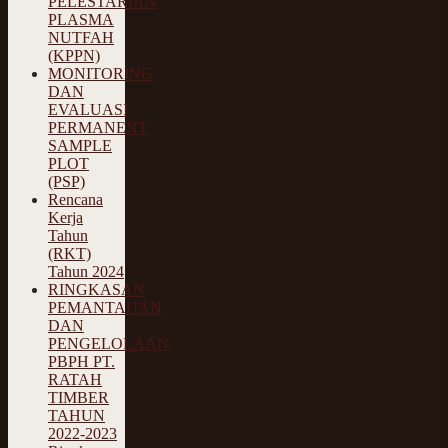
PELESTARIAN
PLASMA
NUTFAH
(KPPN)
MONITORING
DAN
EVALUASI
PERMANENT
SAMPLE
PLOT
(PSP)
Rencana
Kerja
Tahun
(RKT)
Tahun 2024
RINGKASAN
PEMANTAUAN
DAN
PENGELOLAAN
PBPH PT.
RATAH
TIMBER
TAHUN
2022-2023