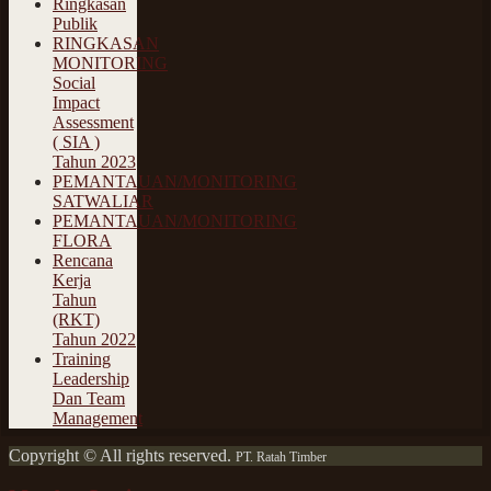
Ringkasan
Publik
RINGKASAN
MONITORING
Social
Impact
Assessment
( SIA )
Tahun 2023
PEMANTAUAN/MONITORING
SATWALIAR
PEMANTAUAN/MONITORING
FLORA
Rencana
Kerja
Tahun
(RKT)
Tahun 2022
Training
Leadership
Dan Team
Management
Copyright © All rights reserved.
PT. Ratah Timber