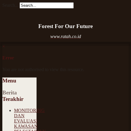
Search...
Forest For Our Future
www.ratah.co.id
×
Error
You are not authorised to view this resource.
Menu
Berita
Terakhir
MONITORING
DAN
EVALUASI
KAWASAN