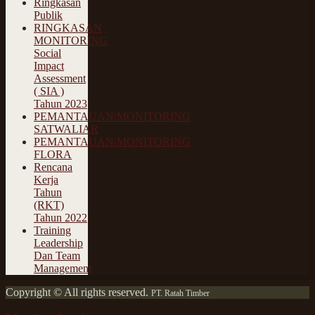
Ringkasan
Publik
RINGKASAN
MONITORING
Social
Impact
Assessment
( SIA )
Tahun 2023
PEMANTAUAN/MONITORING
SATWALIAR
PEMANTAUAN/MONITORING
FLORA
Rencana
Kerja
Tahun
(RKT)
Tahun 2022
Training
Leadership
Dan Team
Management
Copyright © All rights reserved.
PT. Ratah Timber