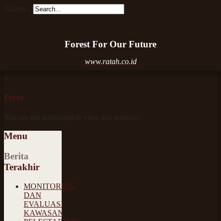
Search...
Forest For Our Future
www.ratah.co.id
×
Error
You are not authorised to view this resource.
Menu
Berita
Terakhir
MONITORING
DAN
EVALUASI
KAWASAN