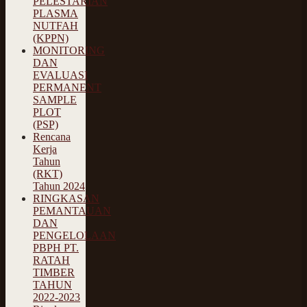
PELESTARIAN
PLASMA
NUTFAH
(KPPN)
MONITORING
DAN
EVALUASI
PERMANENT
SAMPLE
PLOT
(PSP)
Rencana
Kerja
Tahun
(RKT)
Tahun 2024
RINGKASAN
PEMANTAUAN
DAN
PENGELOLAAN
PBPH PT.
RATAH
TIMBER
TAHUN
2022-2023