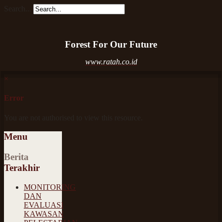
Search...
Forest For Our Future
www.ratah.co.id
×
Error
You are not authorised to view this resource.
Menu
Berita
Terakhir
MONITORING
DAN
EVALUASI
KAWASAN