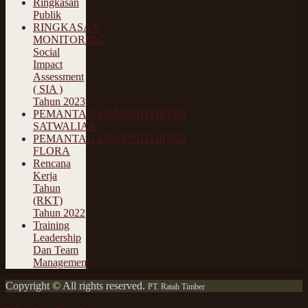
Ringkasan
Publik
RINGKASAN
MONITORING
Social
Impact
Assessment
( SIA )
Tahun 2023
PEMANTAUAN/MONITORING
SATWALIAR
PEMANTAUAN/MONITORING
FLORA
Rencana
Kerja
Tahun
(RKT)
Tahun 2022
Training
Leadership
Dan Team
Management
Copyright © All rights reserved.
PT. Ratah Timber