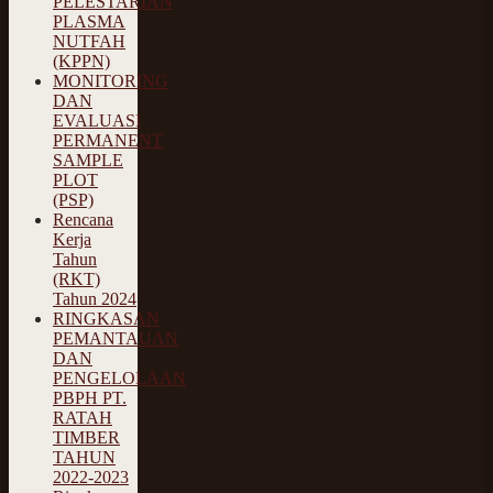
PELESTARIAN
PLASMA
NUTFAH
(KPPN)
MONITORING
DAN
EVALUASI
PERMANENT
SAMPLE
PLOT
(PSP)
Rencana
Kerja
Tahun
(RKT)
Tahun 2024
RINGKASAN
PEMANTAUAN
DAN
PENGELOLAAN
PBPH PT.
RATAH
TIMBER
TAHUN
2022-2023