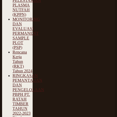
PELESTARIAN
PLASMA
NUTFAH
(KPPN)
MONITORING
DAN
EVALUASI
PERMANENT
SAMPLE
PLOT
(PSP)
Rencana
Kerja
Tahun
(RKT)
Tahun 2024
RINGKASAN
PEMANTAUAN
DAN
PENGELOLAAN
PBPH PT.
RATAH
TIMBER
TAHUN
2022-2023