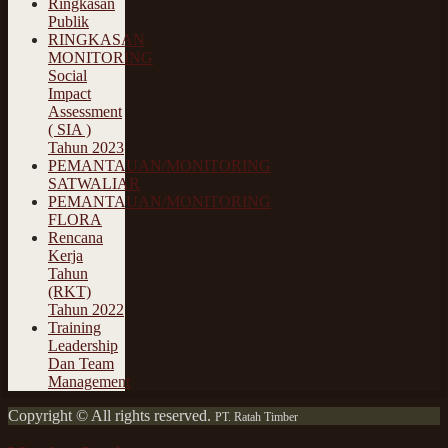
Ringkasan
Publik
RINGKASAN
MONITORING
Social
Impact
Assessment
( SIA )
Tahun 2023
PEMANTAUAN/MONITORING
SATWALIAR
PEMANTAUAN/MONITORING
FLORA
Rencana
Kerja
Tahun
(RKT)
Tahun 2022
Training
Leadership
Dan Team
Management
Copyright © All rights reserved.
PT. Ratah Timber