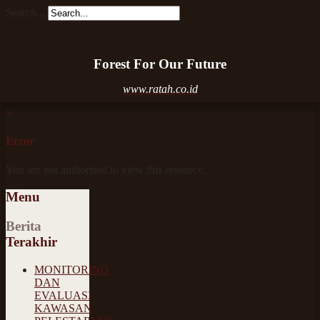
Search...
Forest For Our Future
www.ratah.co.id
×
Error
You are not authorised to view this resource.
Menu
Berita
Terakhir
MONITORING
DAN
EVALUASI
KAWASAN