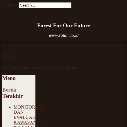
Search...
Forest For Our Future
www.ratah.co.id
×
Error
You are not authorised to view this resource.
Menu
Berita
Terakhir
MONITORING
DAN
EVALUASI
KAWASAN