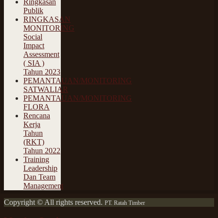
Ringkasan
Publik
RINGKASAN
MONITORING
Social
Impact
Assessment
( SIA )
Tahun 2023
PEMANTAUAN/MONITORING
SATWALIAR
PEMANTAUAN/MONITORING
FLORA
Rencana
Kerja
Tahun
(RKT)
Tahun 2022
Training
Leadership
Dan Team
Management
Copyright © All rights reserved.
PT. Ratah Timber