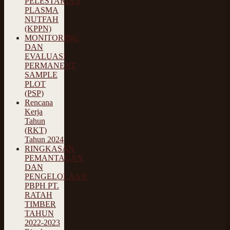
PELESTARIAN
PLASMA
NUTFAH
(KPPN)
MONITORING
DAN
EVALUASI
PERMANENT
SAMPLE
PLOT
(PSP)
Rencana
Kerja
Tahun
(RKT)
Tahun 2024
RINGKASAN
PEMANTAUAN
DAN
PENGELOLAAN
PBPH PT.
RATAH
TIMBER
TAHUN
2022-2023