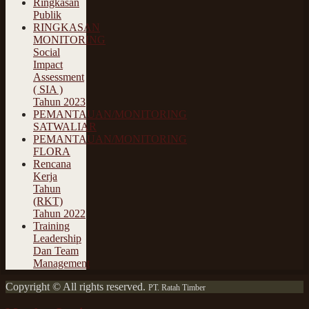
Ringkasan
Publik
RINGKASAN
MONITORING
Social
Impact
Assessment
( SIA )
Tahun 2023
PEMANTAUAN/MONITORING
SATWALIAR
PEMANTAUAN/MONITORING
FLORA
Rencana
Kerja
Tahun
(RKT)
Tahun 2022
Training
Leadership
Dan Team
Management
Copyright © All rights reserved.
PT. Ratah Timber