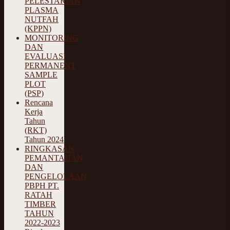
PELESTARIAN
PLASMA
NUTFAH
(KPPN)
MONITORING
DAN
EVALUASI
PERMANENT
SAMPLE
PLOT
(PSP)
Rencana
Kerja
Tahun
(RKT)
Tahun 2024
RINGKASAN
PEMANTAUAN
DAN
PENGELOLAAN
PBPH PT.
RATAH
TIMBER
TAHUN
2022-2023