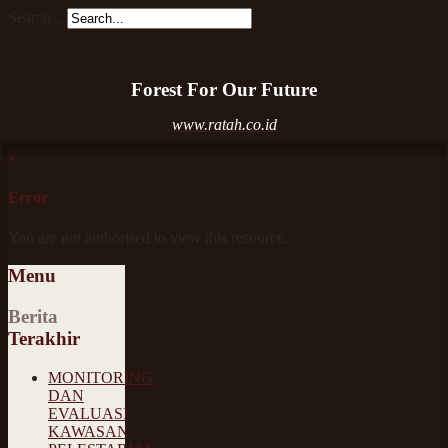
Search...
Forest For Our Future
www.ratah.co.id
×
Error
You are not authorised to view this resource.
Menu
Berita
Terakhir
MONITORING
DAN
EVALUASI
KAWASAN