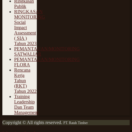
Ringkasan
Publik
RINGKASAN
MONITORING
Social
Impact
Assessment
( SIA )
Tahun 2023
PEMANTAUAN/MONITORING
SATWALIAR
PEMANTAUAN/MONITORING
FLORA
Rencana
Kerja
Tahun
(RKT)
Tahun 2022
Training
Leadership
Dan Team
Management
Copyright © All rights reserved.
PT. Ratah Timber