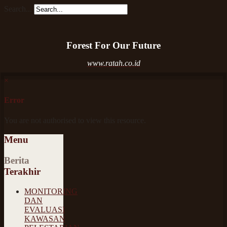
Search...
Forest For Our Future
www.ratah.co.id
×
Error
You are not authorised to view this resource.
Menu
Berita
Terakhir
MONITORING
DAN
EVALUASI
KAWASAN