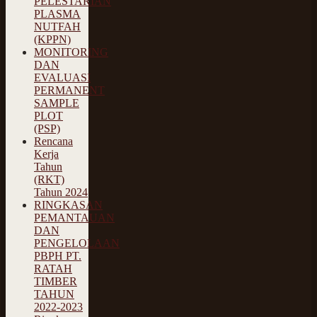
PELESTARIAN
PLASMA
NUTFAH
(KPPN)
MONITORING
DAN
EVALUASI
PERMANENT
SAMPLE
PLOT
(PSP)
Rencana
Kerja
Tahun
(RKT)
Tahun 2024
RINGKASAN
PEMANTAUAN
DAN
PENGELOLAAN
PBPH PT.
RATAH
TIMBER
TAHUN
2022-2023