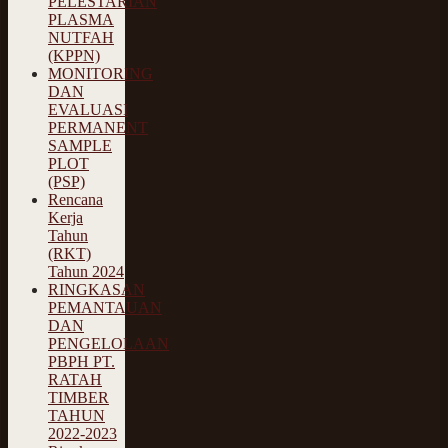
PELESTARIAN
PLASMA
NUTFAH
(KPPN)
MONITORING
DAN
EVALUASI
PERMANENT
SAMPLE
PLOT
(PSP)
Rencana
Kerja
Tahun
(RKT)
Tahun 2024
RINGKASAN
PEMANTAUAN
DAN
PENGELOLAAN
PBPH PT.
RATAH
TIMBER
TAHUN
2022-2023