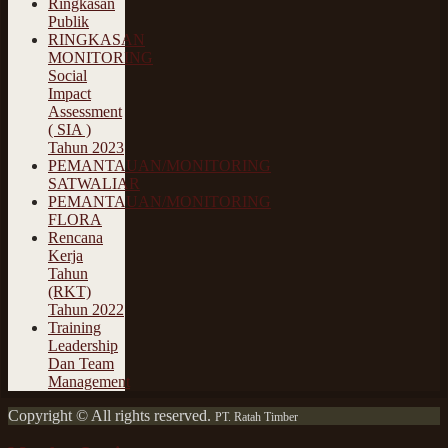
Ringkasan
Publik
RINGKASAN
MONITORING
Social
Impact
Assessment
( SIA )
Tahun 2023
PEMANTAUAN/MONITORING
SATWALIAR
PEMANTAUAN/MONITORING
FLORA
Rencana
Kerja
Tahun
(RKT)
Tahun 2022
Training
Leadership
Dan Team
Management
Copyright © All rights reserved.
PT. Ratah Timber