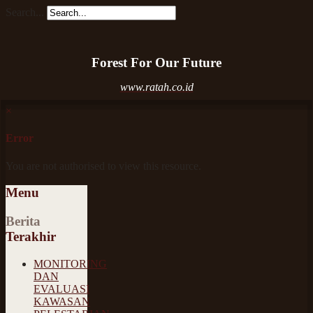
Search...
Forest For Our Future
www.ratah.co.id
×
Error
You are not authorised to view this resource.
Menu
Berita
Terakhir
MONITORING
DAN
EVALUASI
KAWASAN